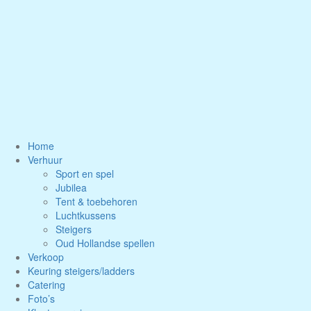
Naar
de
inhoud
springen
Home
Verhuur
Sport en spel
Jubilea
Tent & toebehoren
Luchtkussens
Steigers
Oud Hollandse spellen
Verkoop
Keuring steigers/ladders
Catering
Foto’s