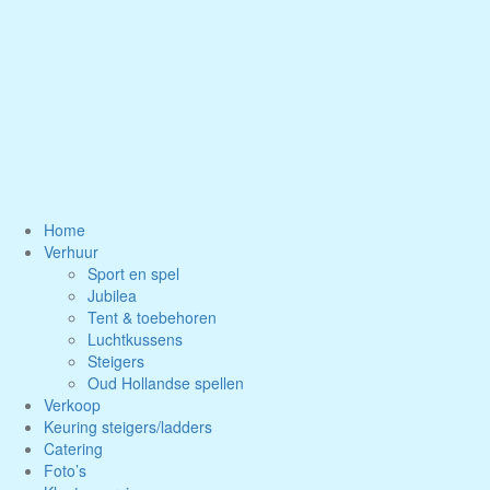
Naar
de
inhoud
springen
Home
Verhuur
Sport en spel
Jubilea
Tent & toebehoren
Luchtkussens
Steigers
Oud Hollandse spellen
Verkoop
Keuring steigers/ladders
Catering
Foto’s